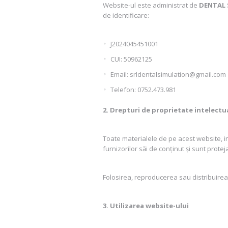
Website-ul este administrat de
DENTAL 
de identificare:
J2024045451001
CUI: 50962125
Email: srldentalsimulation@gmail.com
Telefon: 0752.473.981
2. Drepturi de proprietate intelectu
Toate materialele de pe acest website, inc
furnizorilor săi de conținut și sunt protej
Folosirea, reproducerea sau distribuirea
3. Utilizarea website-ului