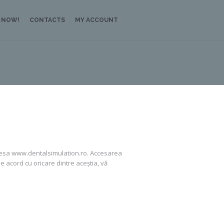
 NOW!
CONTACTS
MY ACCOUNT
dresa www.dentalsimulation.ro. Accesarea
e acord cu oricare dintre aceștia, vă