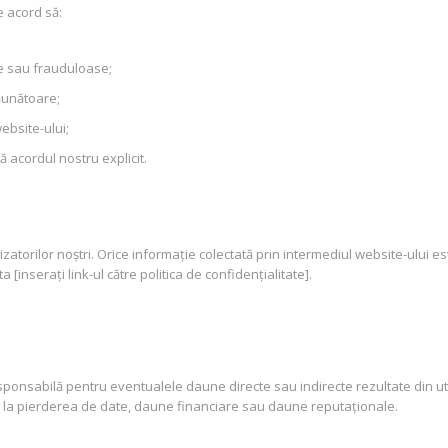
e acord să:
ale sau frauduloase;
dăunătoare;
ebsite-ului;
ră acordul nostru explicit.
zatorilor noștri. Orice informație colectată prin intermediul website-ului e
 [inserați link-ul către politica de confidențialitate].
ponsabilă pentru eventualele daune directe sau indirecte rezultate din uti
ita la pierderea de date, daune financiare sau daune reputaționale.