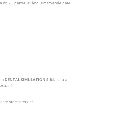
ina nr. 25, parter, având următoarele date
tea
DENTAL SIMULATION S.R.L.
sau a
lectuală.
este strict interzisă.