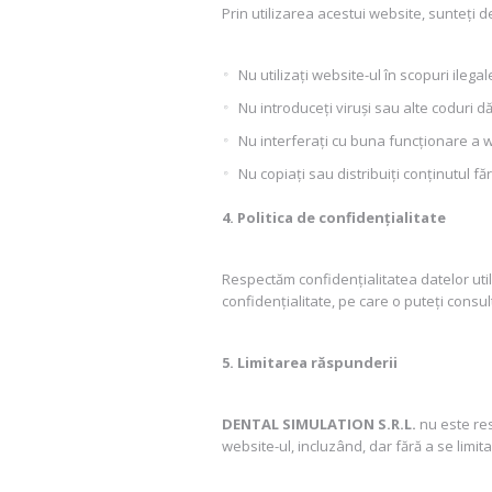
Prin utilizarea acestui website, sunteți d
Nu utilizați website-ul în scopuri ileg
Nu introduceți viruși sau alte coduri 
Nu interferați cu buna funcționare a w
Nu copiați sau distribuiți conținutul fă
4. Politica de confidențialitate
Respectăm confidențialitatea datelor utili
confidențialitate, pe care o puteți consulta
5. Limitarea răspunderii
DENTAL SIMULATION S.R.L.
nu este res
website-ul, incluzând, dar fără a se lim