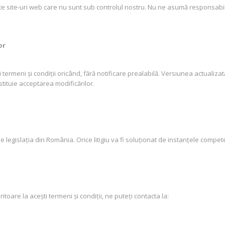
lte site-uri web care nu sunt sub controlul nostru. Nu ne asumă responsabil
or
termeni și condiții oricând, fără notificare prealabilă. Versiunea actualizat
stituie acceptarea modificărilor.
de legislația din România. Orice litigiu va fi soluționat de instanțele compet
itoare la acești termeni și condiții, ne puteți contacta la: