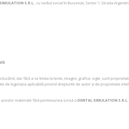
SIMULATION S.R.L.
, cu sediul social în București, Sector 1, Strada Argent
ală
luzând, dar fără a se limita la texte, imagini, grafice, sigle, sunt proprieta
ate de legislația aplicabilă privind drepturile de autor și de proprietate inte
 acestor materiale fără permisiunea scrisă a
DENTAL SIMULATION S.R.L.