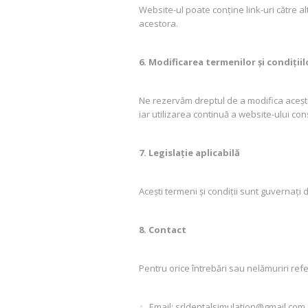
Website-ul poate conține link-uri către a
acestora.
6. Modificarea termenilor și condițiil
Ne rezervăm dreptul de a modifica acești 
iar utilizarea continuă a website-ului con
7. Legislație aplicabilă
Acești termeni și condiții sunt guvernați 
8. Contact
Pentru orice întrebări sau nelămuriri refer
Email: srldentalsimulation@gmail.com