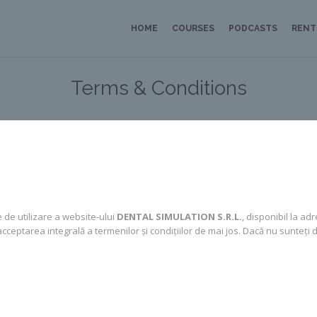
HOME
COURSES
PODCASTS
RENT
Terms & Conditions
le de utilizare a website-ului
DENTAL SIMULATION S.R.L.
, disponibil la a
cceptarea integrală a termenilor și condițiilor de mai jos. Dacă nu sunteți d