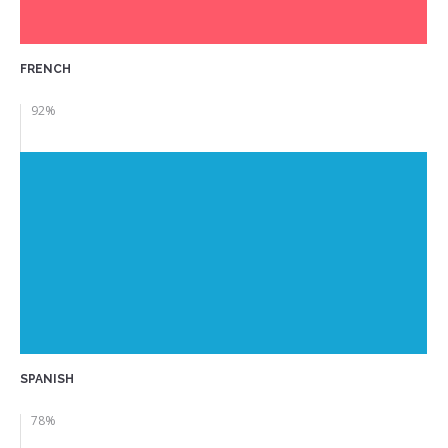
FRENCH
92
%
SPANISH
78
%