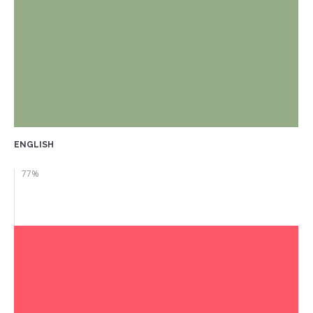
ENGLISH
77
%