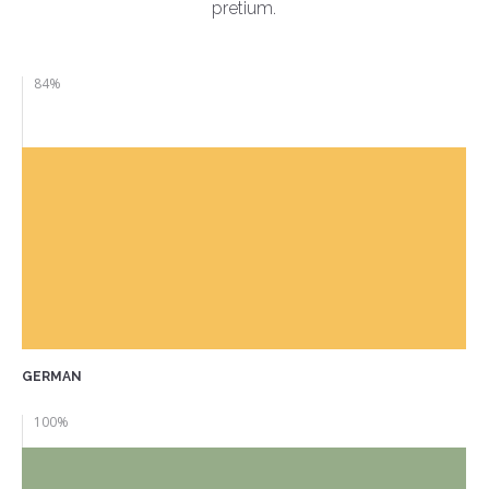
pretium.
84
%
GERMAN
100
%