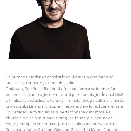
Dr. Mihnea Cafadaru a absolvit în anul 2007 Universitatea de
Medicină și Farmacie „Victor Babeș” din
Timișoara, România. Ulterior, și-a început formarea intensivă în
domeniul implantologiei dentare și al parodontologiei. În anul 2008,
a finalizat o specializare de un an în implantologie sub îndrumarea
profesorului Emanuel Bratu, la Timișoara. De-a lungul carierei sale,
Dr. Cafadaru a continuat să își perfecționeze cunoștințele și
abilitățile clinice prin cursuri și stagii de formare susținute de
experți europeni de renume, precum Inaki Gamborena, Marius
Steigmann, Anton Sculean, Giovanni Zucchelli și Mauro Fradeani.